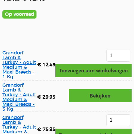
Op voorraad
Grandorf
Lamb &
Turkey - Adult
€ 12,45
Medium &
Toevoegen aan winkelwagen
Maxi Breeds -
1 Kg
Grandorf
Lamb &
Turkey - Adult
Bekijken
€ 29,95
Medium &
Maxi Breeds -
3 Kg
Grandorf
Lamb &
Turkey - Adult
€ 75,95
Medium &