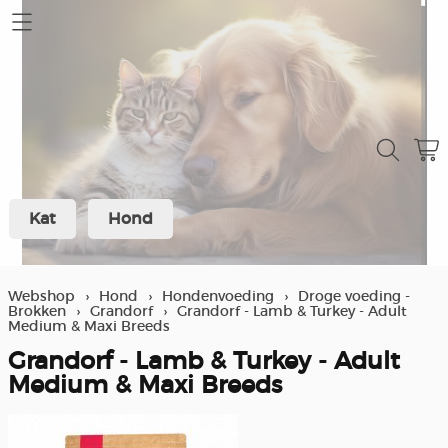
Home
Mijn account
Contact
Kat
Hond
Verzending en retour
Over ons
Webshop
›
Hond
›
Hondenvoeding
›
Droge voeding -
Brokken
›
Grandorf
›
Grandorf - Lamb & Turkey - Adult
Winkel
Medium & Maxi Breeds
Grandorf - Lamb & Turkey - Adult
Spaarprogramma klanten
Medium & Maxi Breeds