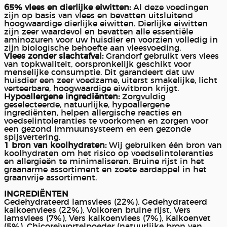
65% vlees en dierlijke eiwitten:
Al deze voedingen
zijn op basis van vlees en bevatten uitsluitend
hoogwaardige dierlijke eiwitten. Dierlijke eiwitten
zijn zeer waardevol en bevatten alle essentiële
aminozuren voor uw huisdier en voorzien volledig in
zijn biologische behoefte aan vleesvoeding.
Vlees zonder slachtafval:
Grandorf gebruikt vers vlees
van topkwaliteit, oorspronkelijk geschikt voor
menselijke consumptie. Dit garandeert dat uw
huisdier een zeer voedzame, uiterst smakelijke, licht
verteerbare, hoogwaardige eiwitbron krijgt.
Hypoallergene ingrediënten:
Zorgvuldig
geselecteerde, natuurlijke, hypoallergene
ingrediënten, helpen allergische reacties en
voedselintoleranties te voorkomen en zorgen voor
een gezond immuunsysteem en een gezonde
spijsvertering.
1 bron van koolhydraten:
Wij gebruiken één bron van
koolhydraten om het risico op voedselintoleranties
en allergieën te minimaliseren. Bruine rijst in het
graanarme assortiment en zoete aardappel in het
graanvrije assortiment.
INGREDIËNTEN
Gedehydrateerd lamsvlees (22%), Gedehydrateerd
kalkoenvlees (22%), Volkoren bruine rijst, Vers
lamsvlees (7%), Vers kalkoenvlees (7%), Kalkoenvet
(5%), Chicoreiwortelpoeder (natuurlijke bron van