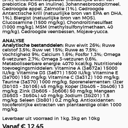
prebiotica: FOS en inuline), Johannesbroodpitmeel,
Gedroogde appel, Zalmolie (1%), Gedroogde
Antarctische krill (natuurlijke bron van EPA en DHA,
1%), Biergist (natuurlijke bron van MOS),
Glucosamine (1500 mg/kg), Chondroïtinesulfaat
(1000 mg/kg), MSM (methylsulfonylmethaan, 40
mg/kg), Gedroogde veenbessen, Mojave-yucca.
ANALYSE
Analytische bestanddelen:
Ruw eiwit 26%; Ruwe
celstof 3,5%; Ruw vet 15%; Ruwe as 7,5%;
Vochtigheid 9%; Calcium 1,6%; Fosfor 1,3%; Omega
6-vetzuren 2,7%; Omega 3-vetzuren 0,6%.
Metaboliseerbare energie: 4070 kcal/kg. Nutritionele
toevoegingsmiddelen: Vitamine A (3a672a) 15000
IU/kg; Vitamine D3 (3a671) 1500 IU/kg; Vitamine E
(3a700) 150 mg/kg; Vitamine C (3a312) 100 mg/kg;
Taurine (3a370) 1000 mg/kg. Sporenelementen: IJzer
(3b103 - 3b106) 45 mg/kg; Koper (3b405 – 3b406) 13
mg/kg; Zink (3b605 - 3b606) 50 mg/kg; Mangaan
(3b503 - 3b504) 40 mg/kg; Jodium (3b201) 1,5
mg/kg; Seleen (3b801) 0,2 mg/kg. Antioxidanten:
tocoferolrijke extracten van plantaardige oliën 1000
mg/kg.
Leverbaar uit voorraad in 1kg, 3kg en 10kg
Vanaf € 12.45