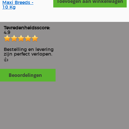
Toevoegen aan winkelwagen
Maxi Breeds -
10 Kg
Tevredenheidsscore:
4.9
Bestelling en levering
zijn perfect verlopen.
👍
Beoordelingen