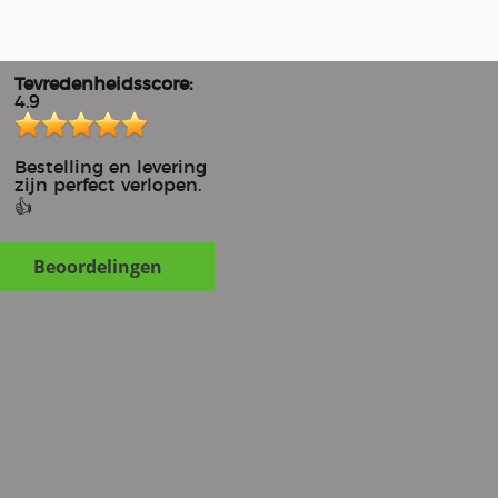
Tevredenheidsscore:
4.9
Bestelling en levering
zijn perfect verlopen.
👍
Beoordelingen