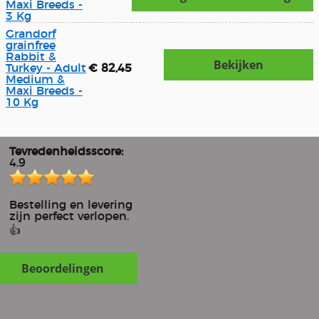
Maxi Breeds -
3 Kg
Grandorf
grainfree
Rabbit &
Bekijken
Turkey - Adult
€ 82,45
Medium &
Maxi Breeds -
10 Kg
Tevredenheidsscore:
4.9
Bestelling en levering
zijn perfect verlopen.
👍
Beoordelingen