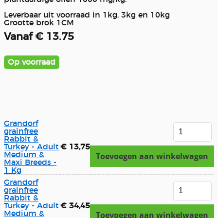
Leverbaar uit voorraad in 1kg, 3kg en 10kg
Grootte brok 1CM
Vanaf € 13.75
Op voorraad
Grandorf
grainfree
Rabbit &
Turkey - Adult
€ 13,75
Medium &
Toevoegen aan winkelwagen
Maxi Breeds -
1 Kg
Grandorf
grainfree
Rabbit &
Turkey - Adult
€ 34,45
Medium &
Toevoegen aan winkelwagen