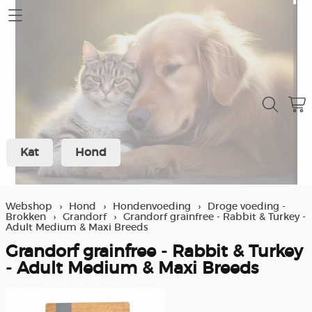
Home
Mijn account
Contact
Kat
Hond
Verzending en retour
Over ons
Webshop
›
Hond
›
Hondenvoeding
›
Droge voeding -
Brokken
›
Grandorf
›
Grandorf grainfree - Rabbit & Turkey -
Winkel
Adult Medium & Maxi Breeds
Grandorf grainfree - Rabbit & Turkey
Spaarprogramma klanten
- Adult Medium & Maxi Breeds