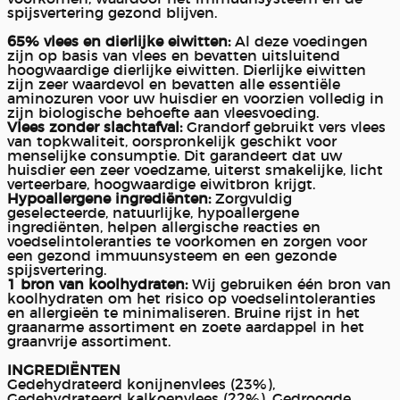
spijsvertering gezond blijven.
65% vlees en dierlijke eiwitten:
Al deze voedingen
zijn op basis van vlees en bevatten uitsluitend
hoogwaardige dierlijke eiwitten. Dierlijke eiwitten
zijn zeer waardevol en bevatten alle essentiële
aminozuren voor uw huisdier en voorzien volledig in
zijn biologische behoefte aan vleesvoeding.
Vlees zonder slachtafval:
Grandorf gebruikt vers vlees
van topkwaliteit, oorspronkelijk geschikt voor
menselijke consumptie. Dit garandeert dat uw
huisdier een zeer voedzame, uiterst smakelijke, licht
verteerbare, hoogwaardige eiwitbron krijgt.
Hypoallergene ingrediënten:
Zorgvuldig
geselecteerde, natuurlijke, hypoallergene
ingrediënten, helpen allergische reacties en
voedselintoleranties te voorkomen en zorgen voor
een gezond immuunsysteem en een gezonde
spijsvertering.
1 bron van koolhydraten:
Wij gebruiken één bron van
koolhydraten om het risico op voedselintoleranties
en allergieën te minimaliseren. Bruine rijst in het
graanarme assortiment en zoete aardappel in het
graanvrije assortiment.
INGREDIËNTEN
Gedehydrateerd konijnenvlees (23%),
Gedehydrateerd kalkoenvlees (22%), Gedroogde