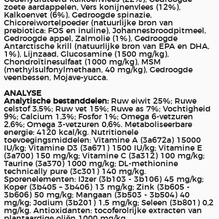
zoete aardappelen, Vers konijnenvlees (12%),
Kalkoenvet (6%), Gedroogde spinazie,
Chicoreiwortelpoeder (natuurlijke bron van
prebiotica: FOS en inuline), Johannesbroodpitmeel,
Gedroogde appel, Zalmolie (1%), Gedroogde
Antarctische krill (natuurlijke bron van EPA en DHA,
1%), Lijnzaad, Glucosamine (1500 mg/kg),
Chondroïtinesulfaat (1000 mg/kg), MSM
(methylsulfonylmethaan, 40 mg/kg), Gedroogde
veenbessen, Mojave-yucca.
ANALYSE
Analytische bestanddelen:
Ruw eiwit 25%; Ruwe
celstof 3,5%; Ruw vet 15%; Ruwe as 7%; Vochtigheid
9%; Calcium 1,3%; Fosfor 1%; Omega 6-vetzuren
2,6%; Omega 3-vetzuren 0,6%. Metaboliseerbare
energie: 4120 kcal/kg. Nutritionele
toevoegingsmiddelen: Vitamine A (3a672a) 15000
IU/kg; Vitamine D3 (3a671) 1500 IU/kg; Vitamine E
(3a700) 150 mg/kg; Vitamine C (3a312) 100 mg/kg;
Taurine (3a370) 1000 mg/kg; DL-methionine
technically pure (3c301) 140 mg/kg.
Sporenelementen: IJzer (3b103 - 3b106) 45 mg/kg;
Koper (3b405 – 3b406) 13 mg/kg; Zink (3b605 -
3b606) 50 mg/kg; Mangaan (3b503 - 3b504) 40
mg/kg; Jodium (3b201) 1,5 mg/kg; Seleen (3b801) 0,2
mg/kg. Antioxidanten: tocoferolrijke extracten van
plantaardige oliën 1000 mg/kg.