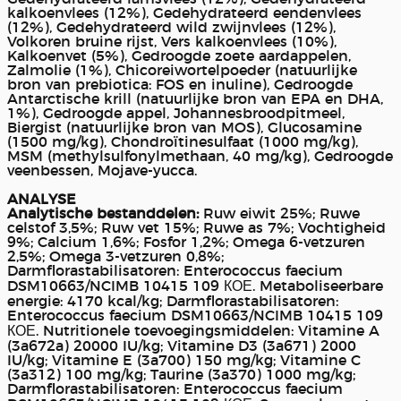
kalkoenvlees (12%), Gedehydrateerd eendenvlees
(12%), Gedehydrateerd wild zwijnvlees (12%),
Volkoren bruine rijst, Vers kalkoenvlees (10%),
Kalkoenvet (5%), Gedroogde zoete aardappelen,
Zalmolie (1%), Chicoreiwortelpoeder (natuurlijke
bron van prebiotica: FOS en inuline), Gedroogde
Antarctische krill (natuurlijke bron van EPA en DHA,
1%), Gedroogde appel, Johannesbroodpitmeel,
Biergist (natuurlijke bron van MOS), Glucosamine
(1500 mg/kg), Chondroïtinesulfaat (1000 mg/kg),
MSM (methylsulfonylmethaan, 40 mg/kg), Gedroogde
veenbessen, Mojave-yucca.
ANALYSE
Analytische bestanddelen:
Ruw eiwit 25%; Ruwe
celstof 3,5%; Ruw vet 15%; Ruwe as 7%; Vochtigheid
9%; Calcium 1,6%; Fosfor 1,2%; Omega 6-vetzuren
2,5%; Omega 3-vetzuren 0,8%;
Darmflorastabilisatoren: Enterococcus faecium
DSM10663/NCIMB 10415 109 КОЕ. Metaboliseerbare
energie: 4170 kcal/kg; Darmflorastabilisatoren:
Enterococcus faecium DSM10663/NCIMB 10415 109
КОЕ. Nutritionele toevoegingsmiddelen: Vitamine A
(3a672a) 20000 IU/kg; Vitamine D3 (3a671) 2000
IU/kg; Vitamine E (3a700) 150 mg/kg; Vitamine C
(3a312) 100 mg/kg; Taurine (3a370) 1000 mg/kg;
Darmflorastabilisatoren: Enterococcus faecium