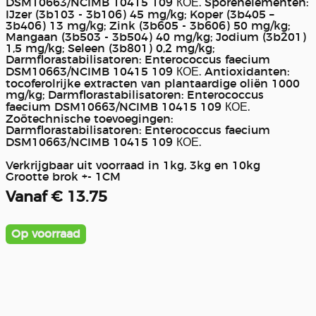
DSM10663/NCIMB 10415 109 КОЕ. Sporenelementen:
IJzer (3b103 - 3b106) 45 mg/kg; Koper (3b405 –
3b406) 13 mg/kg; Zink (3b605 - 3b606) 50 mg/kg;
Mangaan (3b503 - 3b504) 40 mg/kg; Jodium (3b201)
1,5 mg/kg; Seleen (3b801) 0,2 mg/kg;
Darmflorastabilisatoren: Enterococcus faecium
DSM10663/NCIMB 10415 109 КОЕ. Antioxidanten:
tocoferolrijke extracten van plantaardige oliën 1000
mg/kg; Darmflorastabilisatoren: Enterococcus
faecium DSM10663/NCIMB 10415 109 КОЕ.
Zoötechnische toevoegingen:
Darmflorastabilisatoren: Enterococcus faecium
DSM10663/NCIMB 10415 109 КОЕ.
Verkrijgbaar uit voorraad in 1kg, 3kg en 10kg
Grootte brok +- 1CM
Vanaf € 13.75
Op voorraad