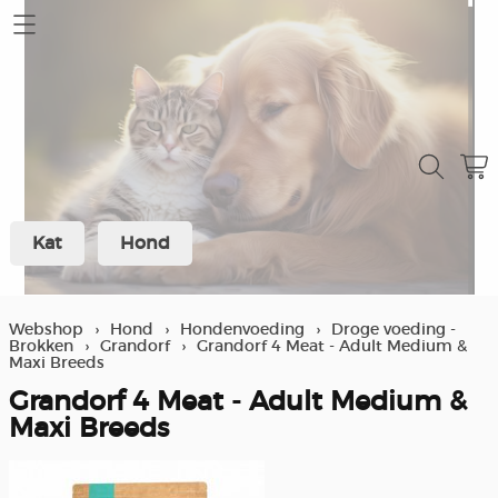
Home
Mijn account
Contact
Kat
Hond
Verzending en retour
Over ons
Webshop
›
Hond
›
Hondenvoeding
›
Droge voeding -
Brokken
›
Grandorf
›
Grandorf 4 Meat - Adult Medium &
Winkel
Maxi Breeds
Grandorf 4 Meat - Adult Medium &
Spaarprogramma klanten
Maxi Breeds