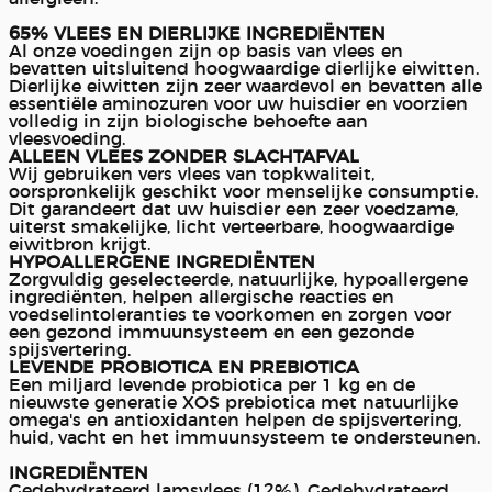
65% VLEES EN DIERLIJKE INGREDIËNTEN
Al onze voedingen zijn op basis van vlees en
bevatten uitsluitend hoogwaardige dierlijke eiwitten.
Dierlijke eiwitten zijn zeer waardevol en bevatten alle
essentiële aminozuren voor uw huisdier en voorzien
volledig in zijn biologische behoefte aan
vleesvoeding.
ALLEEN VLEES ZONDER SLACHTAFVAL
Wij gebruiken vers vlees van topkwaliteit,
oorspronkelijk geschikt voor menselijke consumptie.
Dit garandeert dat uw huisdier een zeer voedzame,
uiterst smakelijke, licht verteerbare, hoogwaardige
eiwitbron krijgt.
HYPOALLERGENE INGREDIËNTEN
Zorgvuldig geselecteerde, natuurlijke, hypoallergene
ingrediënten, helpen allergische reacties en
voedselintoleranties te voorkomen en zorgen voor
een gezond immuunsysteem en een gezonde
spijsvertering.
LEVENDE PROBIOTICA EN PREBIOTICA
Een miljard levende probiotica per 1 kg en de
nieuwste generatie XOS prebiotica met natuurlijke
omega's en antioxidanten helpen de spijsvertering,
huid, vacht en het immuunsysteem te ondersteunen.
INGREDIËNTEN
Gedehydrateerd lamsvlees (12%), Gedehydrateerd