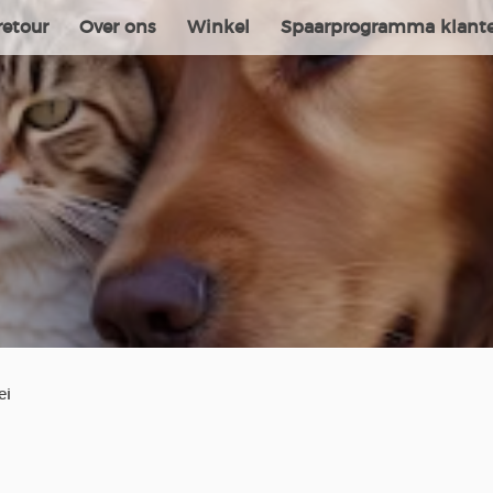
retour
Over ons
Winkel
Spaarprogramma klant
ei