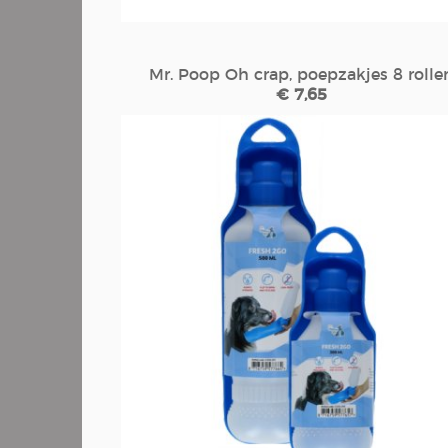
Mr. Poop Oh crap, poepzakjes 8 rolle
€ 7,65