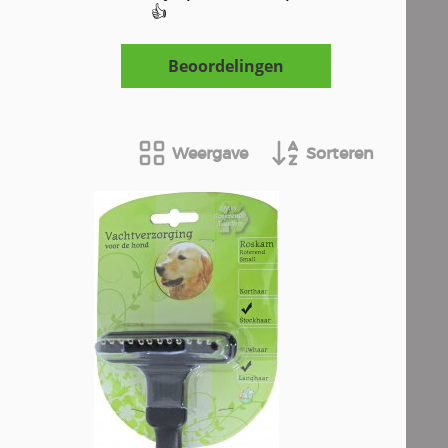
👍
Beoordelingen
Weergave
Sorteren