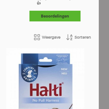
👍
Beoordelingen
Weergave
Sorteren