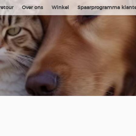
retour
Over ons
Winkel
Spaarprogramma klant