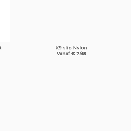
t
K9 slip Nylon
Vanaf € 7.95