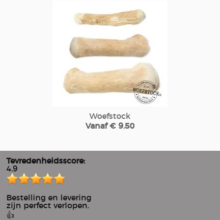
Woefstock
Vanaf € 9.50
Tevredenheidsscore:
4.9
Bestelling en levering
zijn perfect verlopen.
👍