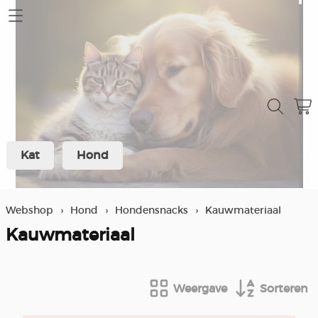
Home
Mijn account
Contact
Kat
Hond
Verzending en retour
Over ons
Webshop
›
Hond
›
Hondensnacks
›
Kauwmateriaal
Winkel
Kauwmateriaal
Spaarprogramma klanten
Weergave
Sorteren