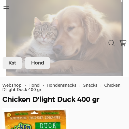
Home
Mijn account
Contact
Kat
Hond
Verzending en retour
Over ons
Webshop
›
Hond
›
Hondensnacks
›
Snacks
›
Chicken
D'light Duck 400 gr
Winkel
Chicken D'light Duck 400 gr
Spaarprogramma klanten