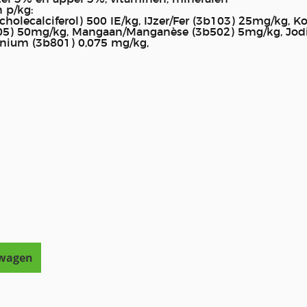
 p/kg:
(cholecalciferol) 500 IE/kg, IJzer/Fer (3b103) 25mg/kg, K
605) 50mg/kg, Mangaan/Manganèse (3b502) 5mg/kg, Jod
énium (3b801) 0,075 mg/kg,