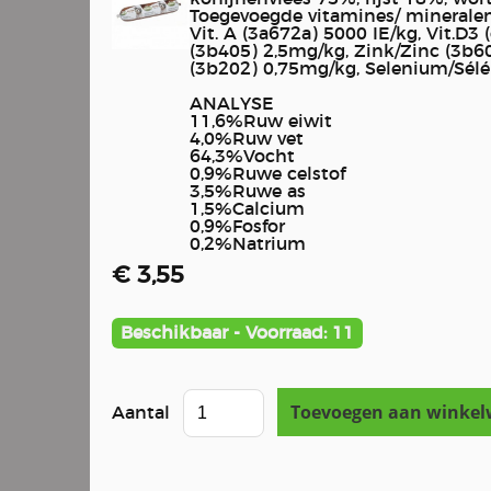
Toegevoegde vitamines/ mineralen
Vit. A (3a672a) 5000 IE/kg, Vit.D3 
(3b405) 2,5mg/kg, Zink/Zinc (3b
(3b202) 0,75mg/kg, Selenium/Sél
ANALYSE
11,6%Ruw eiwit
4,0%Ruw vet
64,3%Vocht
0,9%Ruwe celstof
3,5%Ruwe as
1,5%Calcium
0,9%Fosfor
0,2%Natrium
€ 3,55
Beschikbaar - Voorraad: 11
Aantal