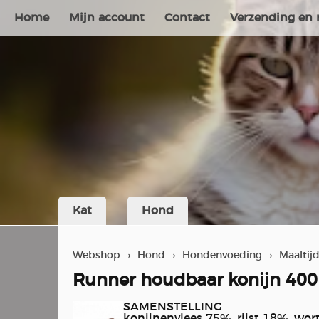
Home
Mijn account
Contact
Verzending en 
Kat
Hond
Webshop
›
Hond
›
Hondenvoeding
›
Maaltij
Runner houdbaar konijn 40
SAMENSTELLING
konijnenvlees 75%, rijst 18%, wor