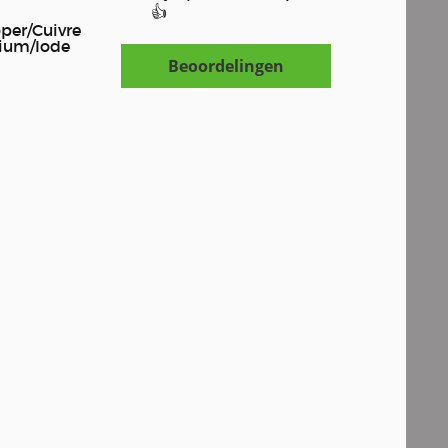
👍
oper/Cuivre
ium/Iode
Beoordelingen