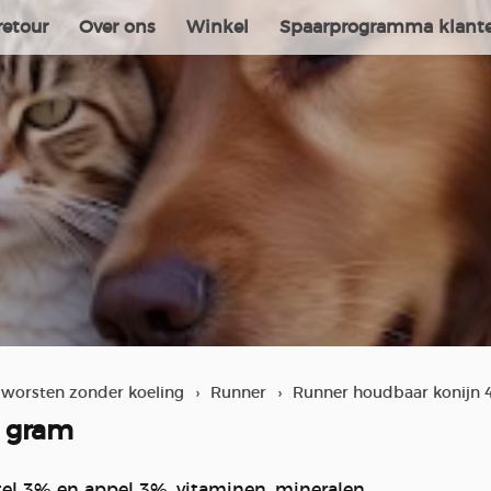
retour
Over ons
Winkel
Spaarprogramma klant
dworsten zonder koeling
›
Runner
›
Runner houdbaar konijn
0 gram
tel 3% en appel 3%, vitaminen, mineralen