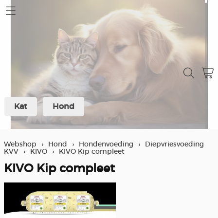
Home
Mijn account
Contact
Kat
Hond
Verzending en retour
Over ons
Webshop
›
Hond
›
Hondenvoeding
›
Diepvriesvoeding
KVV
›
KIVO
›
KIVO Kip compleet
Winkel
KIVO Kip compleet
Spaarprogramma klanten