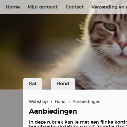
Home
Mijn account
Contact
Verzending en 
Kat
Hond
Webshop
›
Hond
›
Aanbiedingen
Aanbiedingen
In deze rubriek kan je met een flinke kor
houdbaarheidsdatum nadert (minder dan 