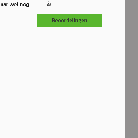
👍
maar wel nog
Beoordelingen