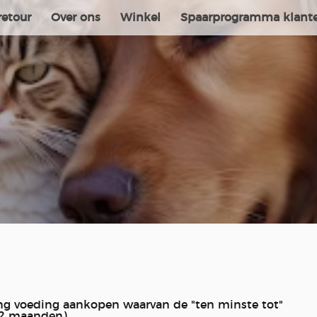
retour
Over ons
Winkel
Spaarprogramma klant
ting voeding aankopen waarvan de "ten minste tot"
2 maanden).